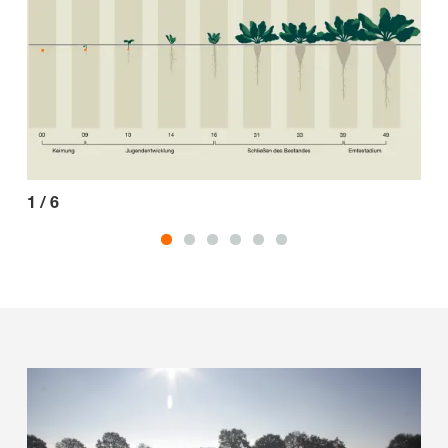
1
/
6
2
/