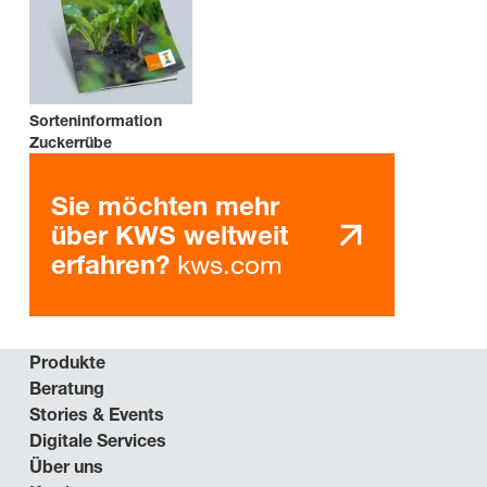
Sorteninformation
Zuckerrübe
Sie möchten mehr
über KWS weltweit
kws.com
erfahren?
Produkte
Beratung
Stories & Events
Digitale Services
Über uns