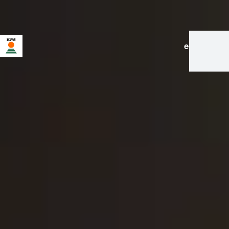
en
|
de