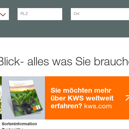
PLZ
Ort
Blick- alles was Sie brauc
Sie möchten mehr
über KWS weltweit
kws.com
erfahren?
Sorteninformation