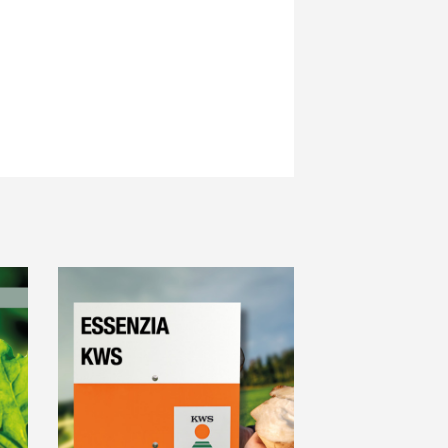
Wetter
Arbeiten bei KWS
Job Portal ↗
lt
LOGIN
GISTRIEREN
ale Themen
up unter
rp