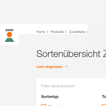
Sie befinden sich auf der KWS Website für Öster
Home
Produkte
Zuckerrübe
Sortenübe
Möchten Sie jetzt wechseln?
JETZT WECHSELN
Sortenübersicht
Liste eingrenzen
Filter zurücksetzen
Sortentyp
To