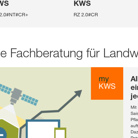
WS
KWS
2.0#NT#CR+
RZ 2.0#CR
le Fachberatung für Landw
Al
ei
je
Mit
Sai
Pfl
auf
Daz