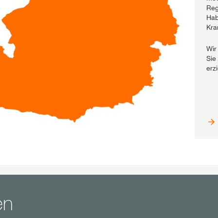
Reg
Hab
Kra
Wir
Sie
erz
en