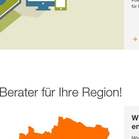
Pot
für 
Berater für Ihre Region!
Wi
en
Möc