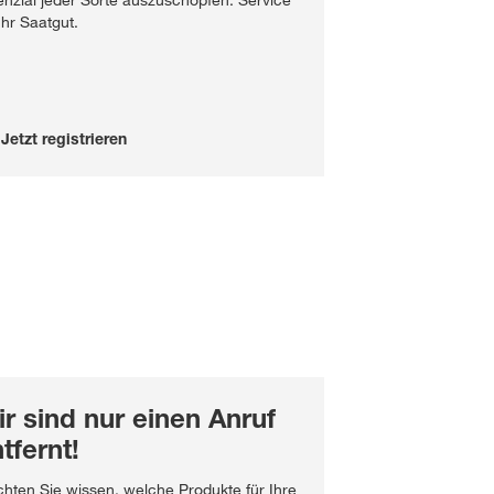
enzial jeder Sorte auszuschöpfen: Service
Ihr Saatgut.
Jetzt registrieren
r sind nur einen Anruf
tfernt!
hten Sie wissen, welche Produkte für Ihre