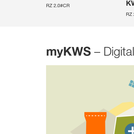
K
RZ 2.0#CR
RZ 
– Digita
myKWS