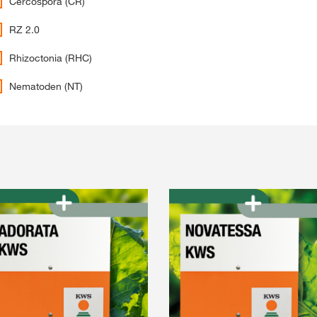
Cercospora (CR)
Webshop
RZ 2.0
Rhizoctonia (RHC)
Exklusiver Inha
Nematoden (NT)
mit
myKWS
RE
Internation
der KWS Gro
kws.com/co