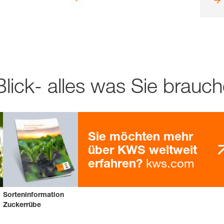
Blick- alles was Sie brauc
Sie möchten mehr
über KWS weltweit
kws.com
erfahren?
Sorteninformation
Zuckerrübe