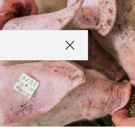
Produkte
Beratung
Stories & Event
Digitale Service
Über uns
Karriere