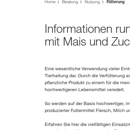
Sie befinden sich auf der KWS Website für Öster
Home
Beratung
Nutzung
Fütterung
Möchten Sie jetzt wechseln?
JETZT WECHSELN
Informationen ru
mit Mais und Zu
Eine wesentliche Verwendung vieler Ernte
Tierhaltung dar. Durch die Verfütterung a
pflanzliche Produkt zu einem für die me
hochwertigeren Lebensmittel veredelt.
So werden auf der Basis hochwertiger, im
produzierter Futtermittel Fleisch, Milch u
Erfahren Sie hier die vielfältigen Einsat