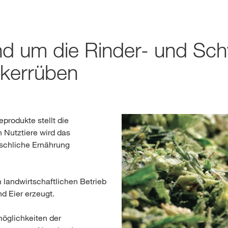
reich. Für diese Seite existiert eine alternative Seite für Ihr Land:
Webshop
DIESMAL
nd um die Rinder- und Sch
Exklusiver Inha
ckerrüben
mit
myKWS
produkte stellt die
RE
n Nutztiere wird das
nschliche Ernährung
Internation
der KWS Gro
 landwirtschaftlichen Betrieb
kws.com/co
nd Eier erzeugt.
zmöglichkeiten der