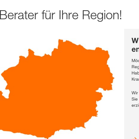
Berater für Ihre Region!
Wi
en
Möc
Reg
Hab
Kra
Wir
Sie
erz