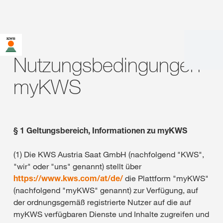
Sie befinden sich auf der KWS Website für Österreich. Für
diese Seite existiert eine alternative Seite für Ihr Land:
Nutzungsbedingungen
Möchten Sie jetzt wechseln?
myKWS
JETZT
NICHT MEHR
DIESMAL NICHT
WECHSELN
WECHSELN
FRAGEN
§ 1 Geltungsbereich, Informationen zu myKWS
(1) Die KWS Austria Saat GmbH (nachfolgend "KWS",
"wir" oder "uns" genannt) stellt über
https://www.kws.com/at/de/
die Plattform "myKWS"
(nachfolgend "myKWS" genannt) zur Verfügung, auf
der ordnungsgemäß registrierte Nutzer auf die auf
myKWS verfügbaren Dienste und Inhalte zugreifen und