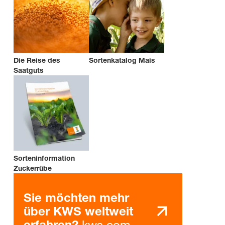
Die Reise des
Sortenkatalog Mais
Saatguts
Sorteninformation
Zuckerrübe
Sie möchten mehr
über KWS weltweit
kws.com
erfahren?