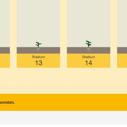
Contact
français
Stadium
Stadium
13
14
vonden.