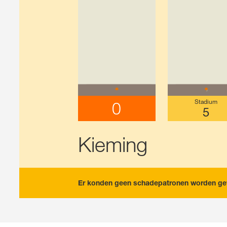
Stadium
0
5
Kieming
Er konden geen schadepatronen worden ge