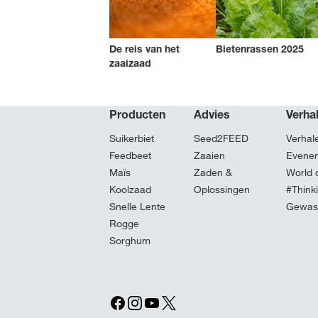
De reis van het
Bietenrassen 2025
zaaizaad
Producten
Advies
Verha
Suikerbiet
Seed2FEED
Verhal
Feedbeet
Zaaien
Evene
Maïs
Zaden &
World 
Koolzaad
Oplossingen
#Think
Snelle Lente
Gewasv
Rogge
Sorghum