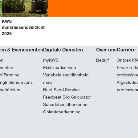
KWS
maïsrassenoverzicht
2026
len & Evenementen
Digitale Diensten
Over ons
Carriére
en
myKWS
Bedrijf
Ontdek K
menten
Maïszaadservice
Ervaren d
of Farming
Variabele zaaidichtheid
profession
ingInGenerations
maïs
Afgestude
ariëteiten
Beet Seed Service
profession
Feedbeet Silo Calculator
Schadebeeldherkenner
Onkruidherkenning