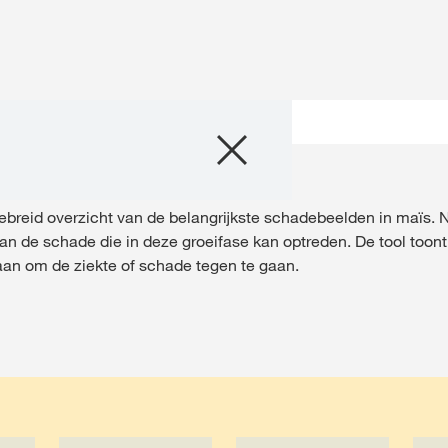
Producten
taat een alternatieve webpagina in uw land voor deze pagina:
debeeldherkenner
Advies
DEZE KEER
breid overzicht van de belangrijkste schadebeelden in maïs. 
 van de schade die in deze groeifase kan optreden. De tool too
Verhalen & Eve
an om de ziekte of schade tegen te gaan.
Digitale Dienste
Over ons
Carriére