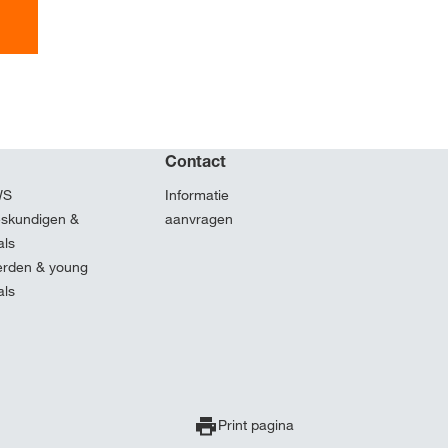
Contact
WS
Informatie
eskundigen &
aanvragen
als
erden & young
als
Print pagina