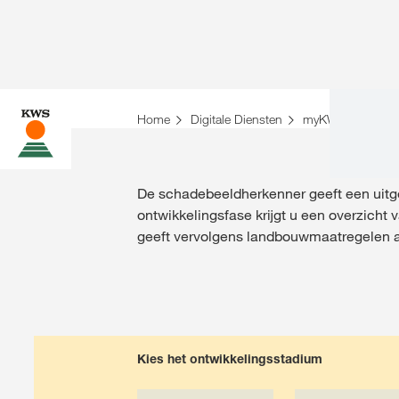
U bent op de KWS-website voor België. Er bes
Home
Digitale Diensten
myKWS
Scha
Wilt u nu veranderen?
VERANDER NU
De schadebeeldherkenner geeft een uitge
ontwikkelingsfase krijgt u een overzicht
geeft vervolgens landbouwmaatregelen a
Kies het ontwikkelingsstadium