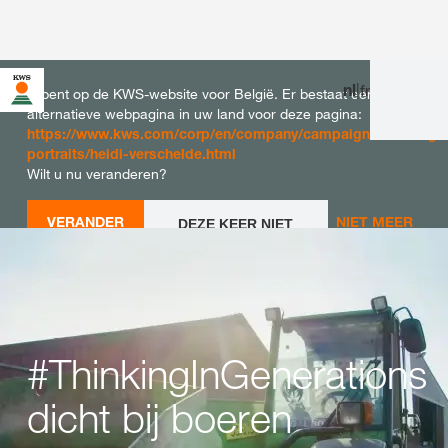
nl
|
fr
U bent op de KWS-website voor België. Er bestaat een
alternatieve webpagina in uw land voor deze pagina:
https://www.kws.com/corp/en/company/campaigns/thinkingin
portraits/heidi-verschelde.html
Wilt u nu veranderen?
VERANDER
NIET MEER
DEZE KEER NIET
VERANDEREN
NU
VRAGEN
#ThinkingInGenerations
dicht bij boeren