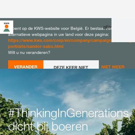
nl
|
fr
U bent op de KWS-website voor België. Er bestaat een
alternatieve webpagina in uw land voor deze pagina:
https://www.kws.com/corp/en/company/campaigns/thinkingin
portraits/sandor-sabo.html
Wilt u nu veranderen?
VERANDER
NIET MEER
DEZE KEER NIET
VERANDEREN
NU
VRAGEN
#ThinkingInGenerations
dicht bij boeren