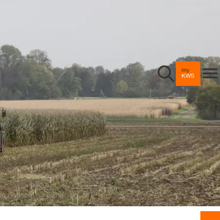
Remolacha forrajera
Siembra
Testimonios y Even
Remolacha Azucarera
Semillas y soluciones
Testimonios y noticias
Maíz
Gestión del crecimiento
Eventos
Raps
Cosecha
ventos
Pensando en generacion
Servicios Digitales
Centeno híbrido
Uso
es
Acerca de nosotro
#Sustentabilidad
Contáctanos
Pregunta y Respuesta
Servicio de Resiembra
ros
Cross Crop Campaign
Empresa
KWS Entrevista Experto
Consultores de remolac
WoF Historias
Carrera profesional