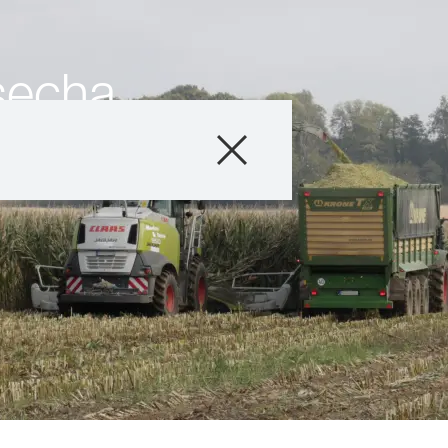
secha
Producto
Asesoramiento
Testimonios y E
Servicios Digital
Acerca de nosot
Contáctanos