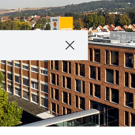
Producto
Asesoramiento
Testimonios y E
Servicios Digital
Acerca de nosot
Contáctanos