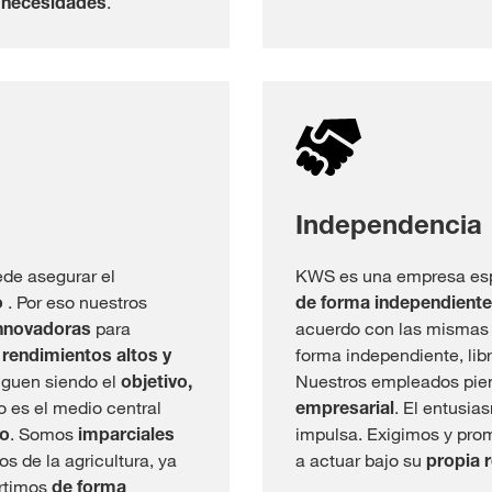
 necesidades
.
Independencia
de asegurar el
KWS es una empresa esp
o
. Por eso nuestros
de forma independiente
innovadoras
para
acuerdo con las mismas 
 rendimientos altos y
forma independiente, lib
siguen siendo el
objetivo,
Nuestros empleados pie
o es el medio central
empresarial
. El entusia
do
. Somos
imparciales
impulsa. Exigimos y pr
os de la agricultura, ya
a actuar bajo su
propia 
ertimos
de forma