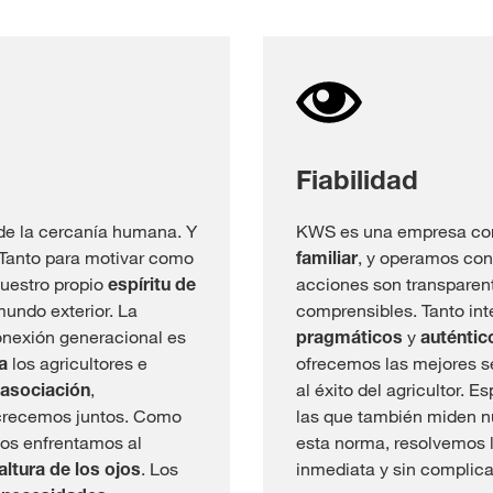
Fiabilidad
de la cercanía humana. Y
KWS es una empresa con
 Tanto para motivar como
familiar
, y operamos con
nuestro propio
espíritu de
acciones son transpare
undo exterior. La
comprensibles. Tanto in
conexión generacional es
pragmáticos
y
auténtic
a
los agricultores e
ofrecemos las mejores se
 asociación
,
al éxito del agricultor. 
 crecemos juntos. Como
las que también miden 
nos enfrentamos al
esta norma, resolvemos 
 altura de los ojos
. Los
inmediata y sin complic