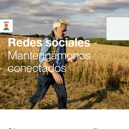
-
Redes sociales
Mantengámonos
conectados