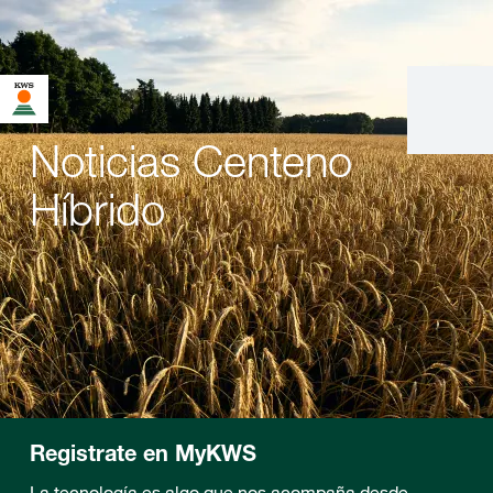
Noticias Centeno
Híbrido
Registrate en MyKWS
La tecnología es algo que nos acompaña desde