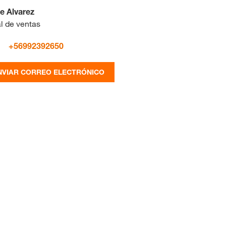
pe Alvarez
l de ventas
+56992392650
NVIAR CORREO ELECTRÓNICO