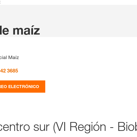
z
Contenidos ex
de maíz
INIC
R
ial Maíz
642 3685
Temas inter
del Grupo 
REO ELECTRÓNICO
kws.com/co
entro sur (VI Región - Bio