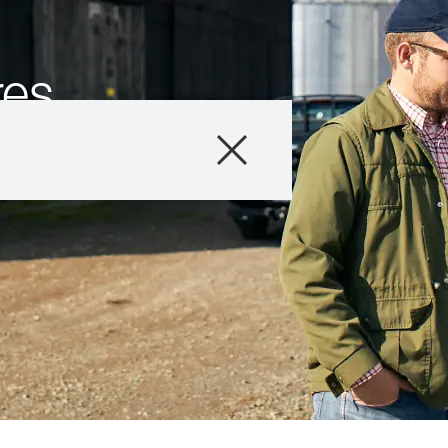
res
Producto
Asesoramiento
Testimonios y E
Servicios Digital
Acerca de nosot
Contáctanos