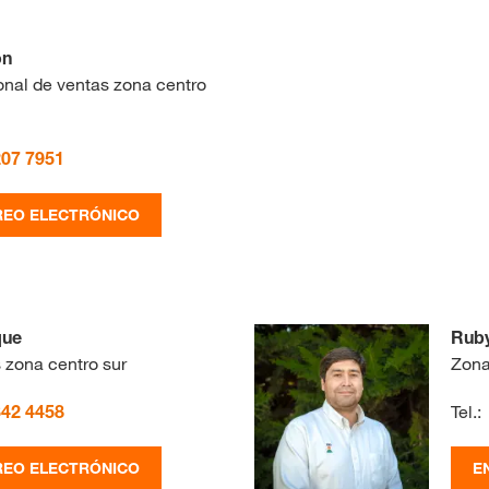
on
nal de ventas zona centro
207 7951
REO ELECTRÓNICO
que
Rub
 zona centro sur
Zona
342 4458
Tel.:
REO ELECTRÓNICO
E