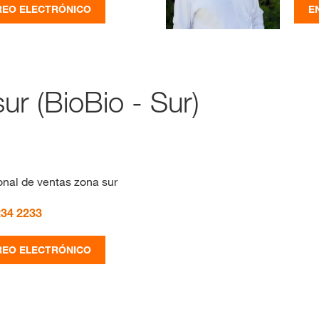
REO ELECTRÓNICO
E
ur (BioBio - Sur)
nal de ventas zona sur
234 2233
REO ELECTRÓNICO