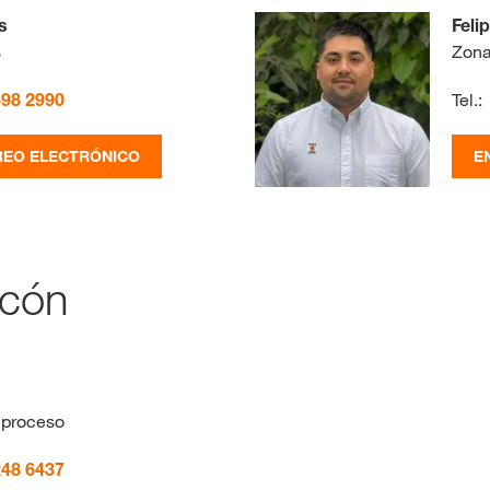
s
Feli
s
Zona
698 2990
Tel.:
REO ELECTRÓNICO
E
ccón
 proceso
248 6437