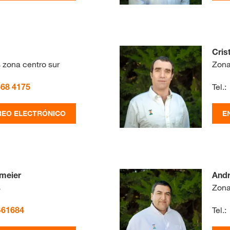
Cri
 zona centro sur
Zona
468 4175
Tel.:
REO ELECTRÓNICO
E
gmeier
Andr
s
Zona
461684
Tel.: