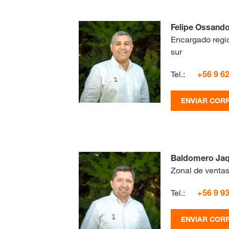
Felipe Ossand
Encargado regio
sur
Tel.:
+56 9 6
ENVIAR COR
Baldomero Ja
Zonal de ventas
Tel.:
+56 9 9
ENVIAR COR