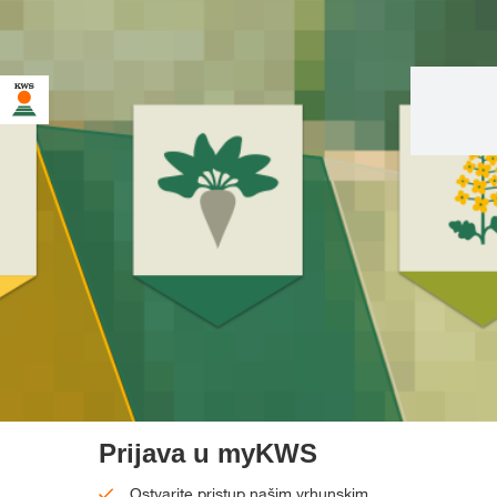
Prijava u myKWS
Ostvarite pristup našim vrhunskim