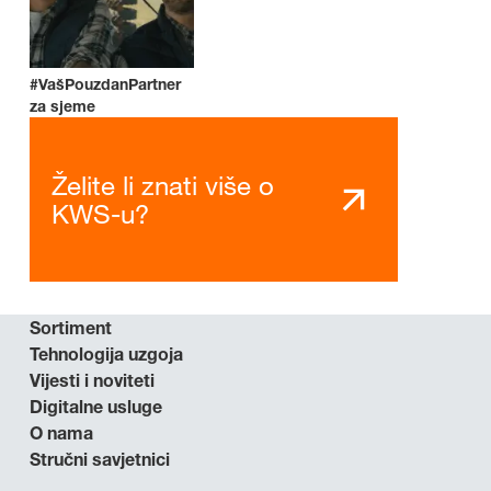
#VašPouzdanPartner
za sjeme
Želite li znati više o
KWS-u?
Sortiment
Tehnologija uzgoja
Vijesti i noviteti
Digitalne usluge
O nama
Stručni savjetnici