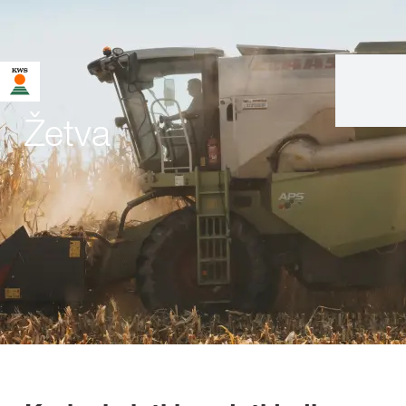
Žetva