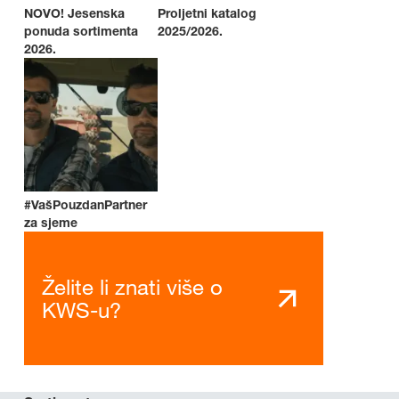
NOVO! Jesenska
Proljetni katalog
ponuda sortimenta
2025/2026.
2026.
#VašPouzdanPartner
za sjeme
Želite li znati više o
KWS-u?