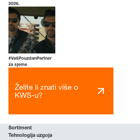
2026.
#VašPouzdanPartner
za sjeme
Želite li znati više o
KWS-u?
Sortiment
Tehnologija uzgoja