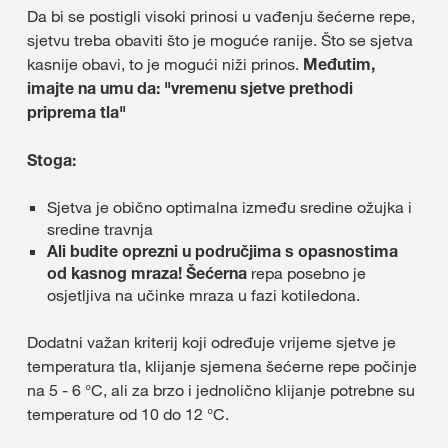
Da bi se postigli visoki prinosi u vađenju šećerne repe,
sjetvu treba obaviti što je moguće ranije. Što se sjetva
kasnije obavi, to je mogući niži prinos.
Međutim,
imajte na umu da: "vremenu sjetve prethodi
priprema tla"
Stoga:
Sjetva je obično optimalna između sredine ožujka i
sredine travnja
Ali budite oprezni u područjima s opasnostima
od kasnog mraza! Šećerna
repa posebno je
osjetljiva na učinke mraza u fazi kotiledona.
Dodatni važan kriterij koji određuje vrijeme sjetve je
temperatura tla, klijanje sjemena šećerne repe počinje
na 5 - 6 °C, ali za brzo i jednolično klijanje potrebne su
temperature od 10 do 12 °C.