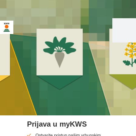
Prijava u myKWS
Ostvarite pristup našim vrhunskim