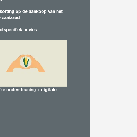
Ervaren deskundigen &
professionals
korting op de aankoop van het
Schadebeeldherkenner
 zaaizaad
Afgestudeerden & youn
professionals
ctspecifiek advies
Vitaliteitscontrole
oud
Veldverkenner
LOGIN
EGISTREER
ële ondersteuning + digitale
le
van de
en
op kws.com