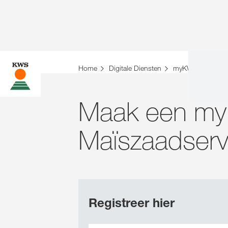
U bent op de KWS-website voor Nederland. Er 
Home
Digitale Diensten
myKWS
Regis
Wilt u nu veranderen?
Maak een my
VERANDER NU
Maïszaadservi
Registreer hier