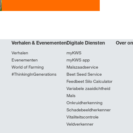
Verhalen & Evenementen
Digitale Diensten
Over o
Verhalen
myKWS
Evenementen
myKWS app
World of Farming
Maïszaadservice
#ThinkingInGenerations
Beet Seed Service
Feedbeet Silo Calculator
Variabele zaaidichtheid
Maïs
Onkruidherkenning
Schadebeeldherkenner
Vitaliteitscontrole
Veldverkenner