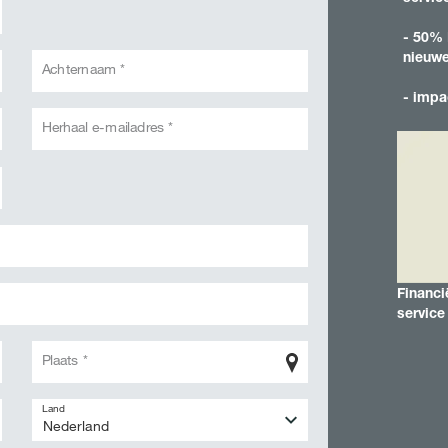
- 50% 
Contact
nieuwe
Achternaam *
- impa
Exclusieve inh
Herhaal e-mailadres *
met
myKWS
R
Financi
service
Internationa
onderwerp
Plaats *
KWS-groep 
Land