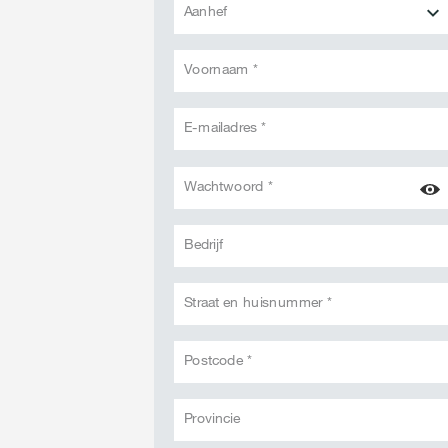
Aanhef
Voornaam *
E-mailadres *
Wachtwoord *
Bedrijf
Straat en huisnummer *
Postcode *
Provincie