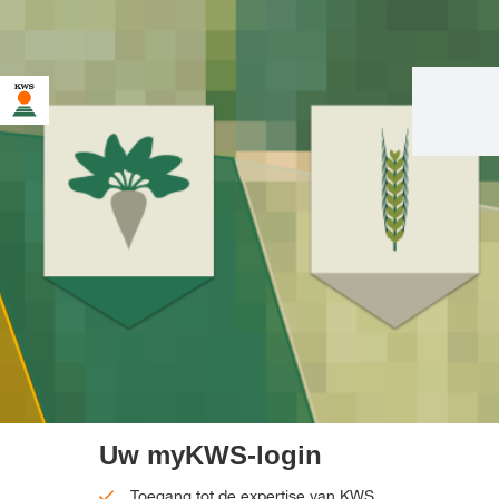
U bent op de KWS-website voor Nederland. Er bestaat een
alternatieve webpagina in uw land voor deze pagina:
Wilt u nu veranderen?
VERANDER
NIET MEER
DEZE KEER NIET
VERANDEREN
NU
VRAGEN
Uw myKWS-login
Toegang tot de expertise van KWS