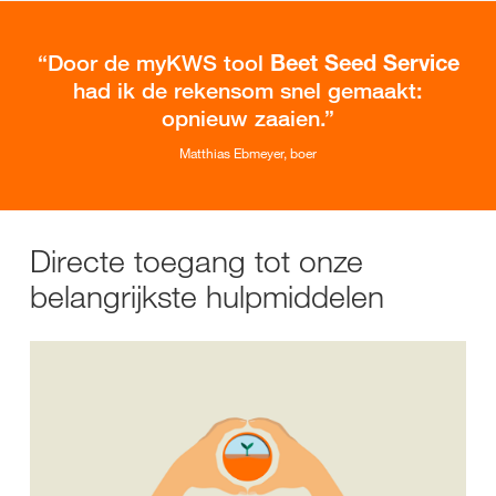
Door de myKWS tool
Beet Seed Service
had ik de rekensom snel gemaakt:
opnieuw zaaien.
Matthias Ebmeyer, boer
Directe toegang tot onze
belangrijkste hulpmiddelen