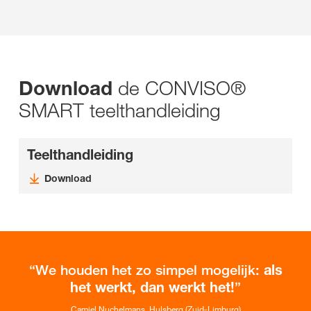
de CONVISO®
Download
SMART teelthandleiding
Teelthandleiding
Download
We houden het zo simpel mogelijk:
als
het werkt, dan werkt het!
Camiel Nuchelmans, Hulsberg (Zuid-Limburg)