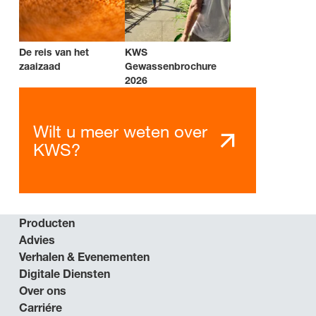
De reis van het
KWS
zaaizaad
Gewassenbrochure
2026
Wilt u meer weten over
KWS?
Producten
Advies
Verhalen & Evenementen
Digitale Diensten
Over ons
Carriére