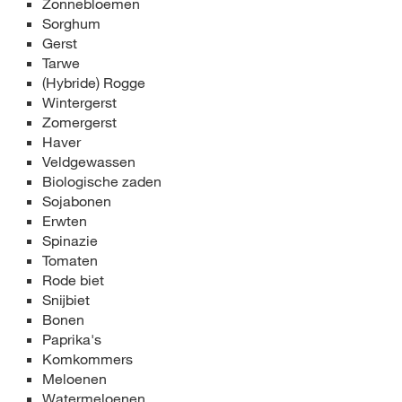
Zonnebloemen
Sorghum
Gerst
Tarwe
(Hybride) Rogge
Wintergerst
Zomergerst
Haver
Veldgewassen
Biologische zaden
Sojabonen
Erwten
Spinazie
Tomaten
Rode biet
Snijbiet
Bonen
Paprika's
Komkommers
Meloenen
Watermeloenen