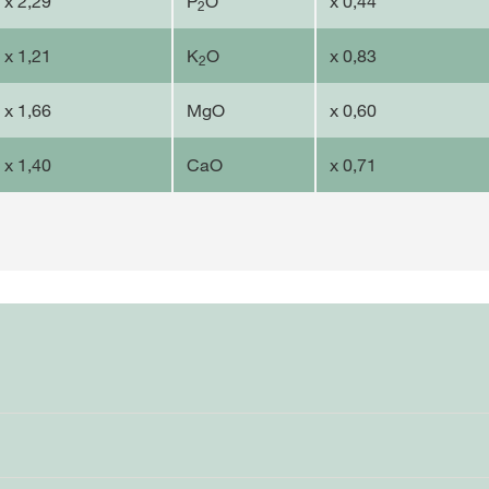
x 2,29
P
O
x 0,44
2
x 1,21
K
O
x 0,83
2
x 1,66
MgO
x 0,60
x 1,40
CaO
x 0,71