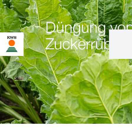
Düngung vo
Zuckerrüben