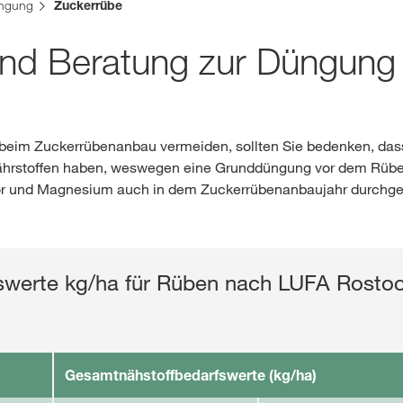
reich. Für diese Seite existiert eine alternative Seite für Ihr Land:
ngung
Zuckerrübe
Webshop
 und Beratung zur Düngun
DIESMAL
Exklusiver Inha
mit
myKWS
e beim Zuckerrübenanbau vermeiden, sollten Sie bedenken, das
hrstoffen haben, weswegen eine Grunddüngung vor dem Rüben
r und Magnesium auch in dem Zuckerrübenanbaujahr durchgef
RE
rfswerte kg/ha für Rüben nach LUFA Rosto
Internation
der KWS Gro
kws.com/co
Gesamtnähstoffbedarfswerte (kg/ha)