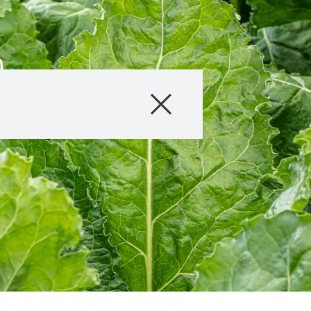
n
beständen
Produkte
Beratung
Stories & Event
Digitale Service
Über uns
Karriere