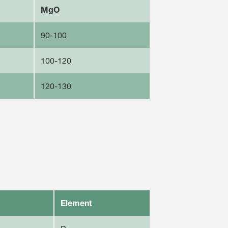
MgO
90-100
100-120
120-130
Element