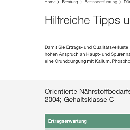
Sie befinden sich auf der KWS Website für Öster
Home
Beratung
Bestandesführung
Dü
Möchten Sie jetzt wechseln?
Hilfreiche Tipps
JETZT WECHSELN
Damit Sie Ertrags- und Qualitätsverlust
hohen Anspruch an Haupt- und Spurennä
eine Grunddüngung mit Kalium, Phospho
Orientierte Nährstoffbeda
2004; Gehaltsklasse C
Ertragserwartung