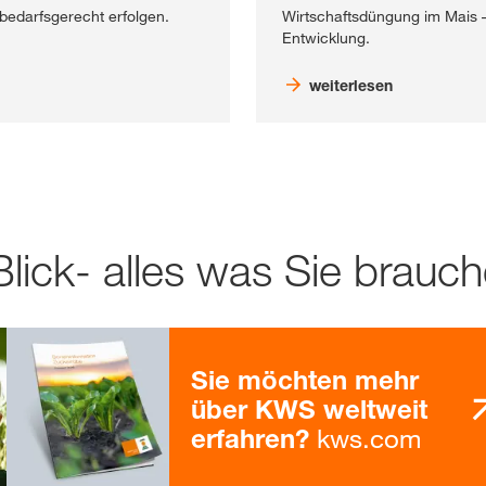
 bedarfsgerecht erfolgen.
Wirtschaftsdüngung im Mais –
Entwicklung.
weiterlesen
Blick- alles was Sie brauc
Sie möchten mehr
über KWS weltweit
kws.com
erfahren?