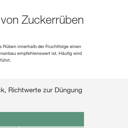
Wetter
g von Zuckerrüben
Arbeiten bei KWS
NICHT MEHR FRAGEN
 NICHT WECHSELN
Job Portal ↗
lt
s Rüben innerhalb der Fruchtfolge einen
anbau empfehlenswert ist. Häufig wird
LOGIN
ührt.
GISTRIEREN
ck, Richtwerte zur Düngung
ale Themen
up unter
rp