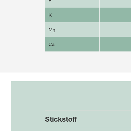
P
K
Mg
Ca
Stickstoff