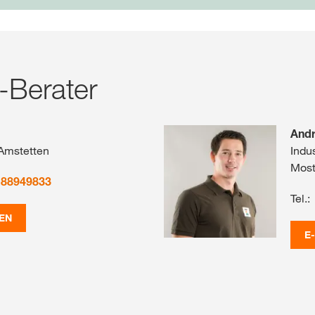
-Berater
Andr
 Amstetten
Indu
Most
 88949833
Tel.:
EN
E