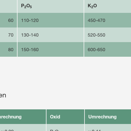
P
O
K
O
2
5
2
60
110-120
450-470
70
130-140
520-550
80
150-160
600-650
en
rechnung
Oxid
Umrechnung