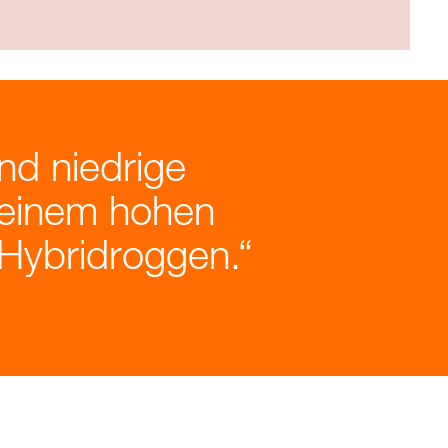
nd niedrige
 einem hohen
 Hybridroggen.