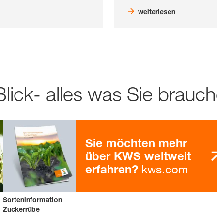
weiterlesen
Blick- alles was Sie brauc
Sie möchten mehr
über KWS weltweit
kws.com
erfahren?
Sorteninformation
Zuckerrübe