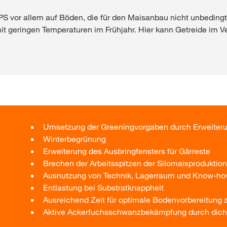
GPS vor allem auf Böden, die für den Maisanbau nicht unbeding
t geringen Temperaturen im Frühjahr. Hier kann Getreide im V
Umsetzung der Greeningvorgaben durch Erweiteru
Winterbegrünung
Erweiterung des Ausbringfensters für Gärreste
Brechen der Arbeitsspitzen der Silomaisproduktio
Ausnutzung von Technik, Lagerraum und Know-h
Entlastung bei Substratknappheit
Ausreichend Zeit für optimale Bodenvorbereitung 
Aktive Ackerfuchsschwanzbekämpfung durch dicht