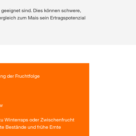
t geeignet sind. Dies können schwere,
ergleich zum Mais sein Ertragspotenzial
ng der Fruchtfolge
n
ow
zu Winterraps oder Zwischenfrucht
e Bestände und frühe Ernte