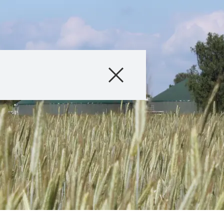
gung
Produkte
Beratung
Stories & Event
Digitale Service
Über uns
Karriere