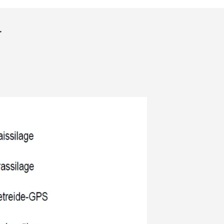
Wetter
r
Arbeiten bei KWS
NICHT MEHR FRAGEN
 NICHT WECHSELN
Job Portal ↗
lt
LOGIN
GISTRIEREN
ale Themen
up unter
rp