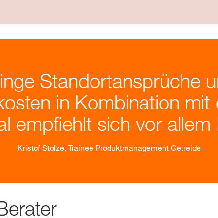
inge Standortansprüche u
kosten in Kombination mit
al empfiehlt sich vor allem
Kristof Stolze, Trainee Produktmanagement Getreide
Berater