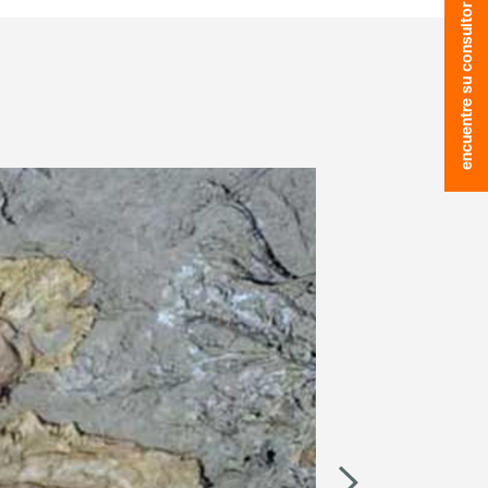
encuentre su consultor
Consultores de maíz
clusivos con
myKWS
Consultores de raps
IO DE SESIÓN
EGÍSTRESE
nacionales
KWS en
rp