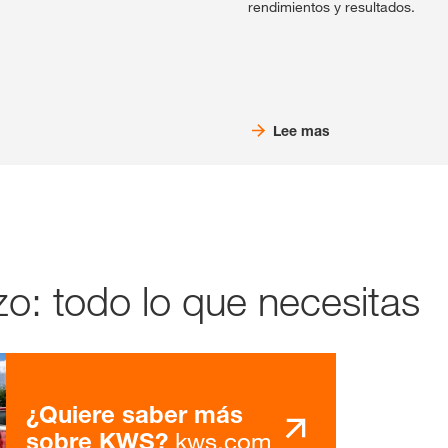
rendimientos y resultados.
Lee mas
o: todo lo que necesitas
¿Quiere saber más
kws.com
sobre KWS?