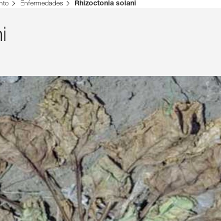
nto
Enfermedades
Rhizoctonia solani
i
Contenidos ex
INIC
R
Temas inter
del Grupo 
kws.com/co