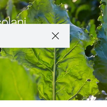
olani
Producto
Asesoramiento
Testimonios y E
Servicios Digital
Acerca de nosot
Contáctanos