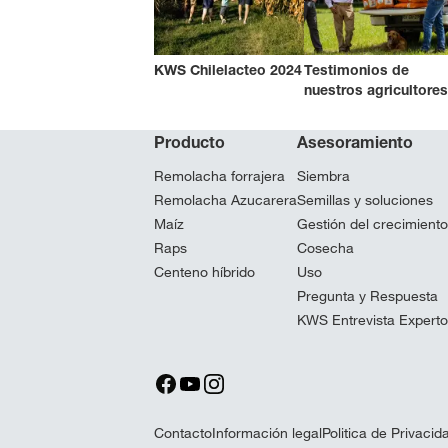
KWS Chilelacteo 2024
Testimonios de
nuestros agricultores
Producto
Asesoramiento
Remolacha forrajera
Siembra
Remolacha Azucarera
Semillas y soluciones
Maíz
Gestión del crecimiento
Raps
Cosecha
Centeno híbrido
Uso
Pregunta y Respuesta
KWS Entrevista Expert
Contacto
Información legal
Politica de Privacid