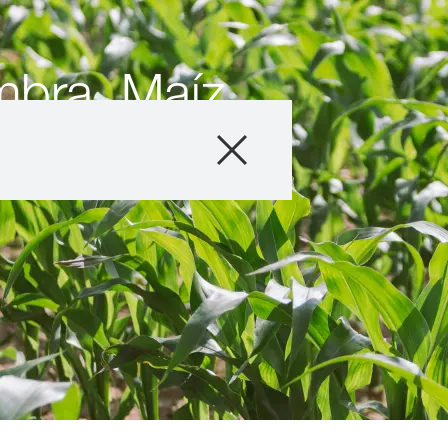
mbra, Maíz
Producto
Asesoramiento
Testimonios y E
Servicios Digital
Acerca de nosot
Contáctanos