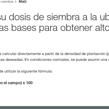
e siembra
Maíz
 dosis de siembra a la ub
Contenidos ex
las bases para obtener alt
INIC
R
 calcular directamente a partir de la densidad de plantación (
Temas inter
ntas deseadas. En condiciones normales, se puede asumir una
del Grupo 
 utilizar la siguiente fórmula:
kws.com/co
n el campo) x 100