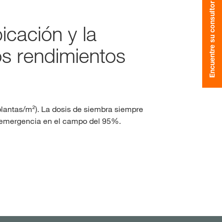
Encuentre su consultor
Consultores de maíz
icación y la
clusivos con
myKWS
Consultores de raps
os rendimientos
IO DE SESIÓN
EGÍSTRESE
plantas/m²). La dosis de siembra siempre
nacionales
 emergencia en el campo del 95%.
KWS en
rp