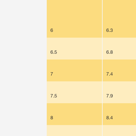
6
6.3
6.5
6.8
7
7.4
7.5
7.9
8
8.4