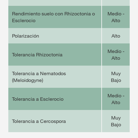
Rendimiento suelo con Rhizoctonia o
Medio -
Esclerocio
Alto
Polarización
Alto
Medio -
Tolerancia Rhizoctonia
Alto
Tolerancia a Nematodos
Muy
(Meloidogyne)
Bajo
Medio -
Tolerancia a Esclerocio
Alto
Muy
Tolerancia a Cercospora
Bajo