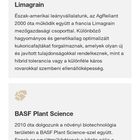
Limagrain
Észak-amerikai leányvállalatunk, az AgReliant
2000 óta működik együtt a francia Limagrain
mezőgazdasági csoporttal. Különböző
hagyományos és genetikailag optimalizált
kukoricafajtákat forgalmaznak, amelyek olyan új
és javított tulajdonságokkal rendelkeznek, mint a
hibrid tolerancia vagy a különféle káros
rovarokkal szembeni ellenállóképesség.
BASF Plant Science
2010 óta dolgozunk a növényi biotechnológia
területén a BASF Plant Science-szel együtt.
Ennek az együttműködésnek a közös célja a