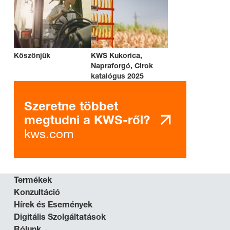
Köszönjük
KWS Kukorica,
Napraforgó, Cirok
katalógus 2025
Szeretne többet
megtudni a KWS-ről?
kws.com
Termékek
Konzultáció
Hírek és Események
Digitális Szolgáltatások
Rólunk