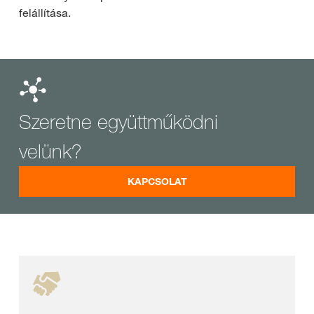
felállítása.
Szeretne együttműködni
velünk?
KAPCSOLAT