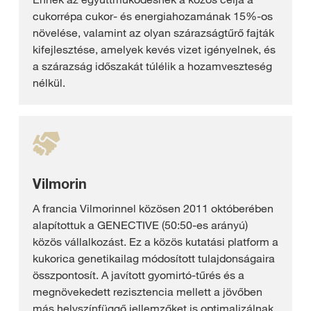
cukorrépa cukor- és energiahozamának 15%-os
növelése, valamint az olyan szárazságtűrő fajták
kifejlesztése, amelyek kevés vizet igényelnek, és
a szárazság időszakát túlélik a hozamveszteség
nélkül.
Vilmorin
A francia Vilmorinnel közösen 2011 októberében
alapítottuk a GENECTIVE (50:50-es arányú)
közös vállalkozást. Ez a közös kutatási platform a
kukorica genetikailag módosított tulajdonságaira
összpontosít. A javított gyomirtó-tűrés és a
megnövekedett rezisztencia mellett a jövőben
más helyszínfüggő jellemzőket is optimalizálnak.