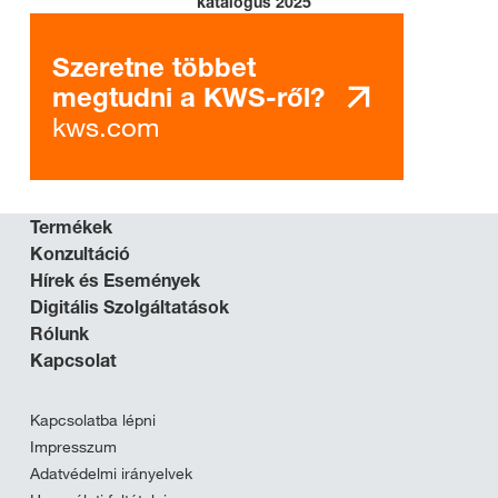
katalógus 2025
Szeretne többet
megtudni a KWS-ről?
kws.com
Termékek
Konzultáció
Hírek és Események
Digitális Szolgáltatások
Rólunk
Kapcsolat
Kapcsolatba lépni
Impresszum
Adatvédelmi irányelvek