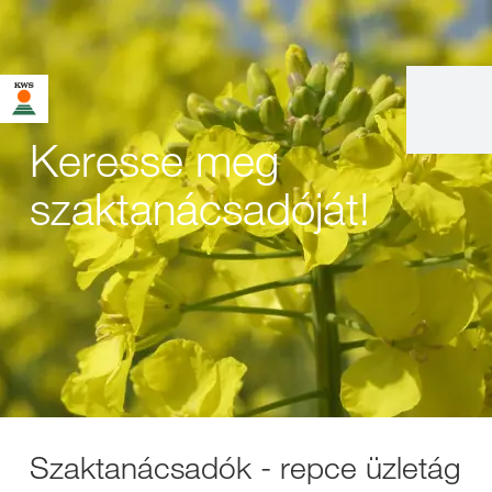
Keresse meg
szaktanácsadóját!
Szaktanácsadók - repce üzletág