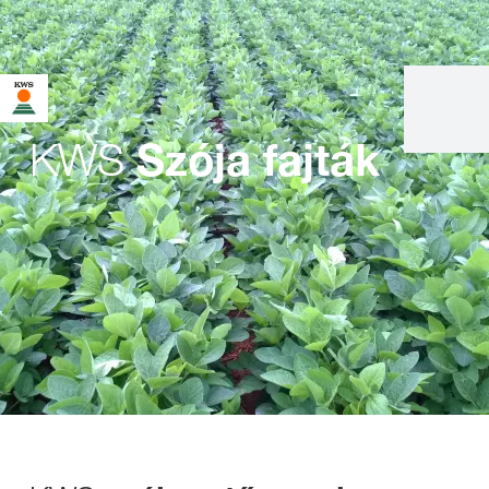
KWS
Szója fajták