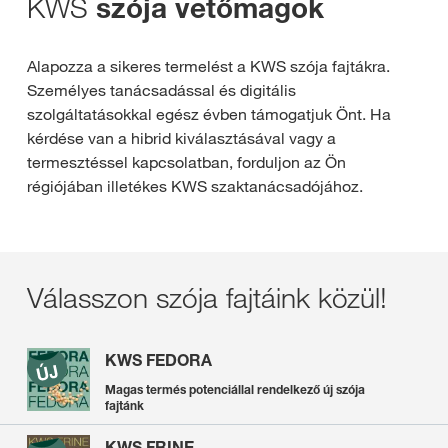
KWS
szója vetőmagok
Alapozza a sikeres termelést a KWS szója fajtákra.
Személyes tanácsadással és digitális
szolgáltatásokkal egész évben támogatjuk Önt. Ha
kérdése van a hibrid kiválasztásával vagy a
termesztéssel kapcsolatban, forduljon az Ön
régiójában illetékes KWS szaktanácsadójához.
Válasszon szója fajtáink közül!
KWS FEDORA
Magas termés potenciállal rendelkező új szója
fajtánk
KWS FRINE