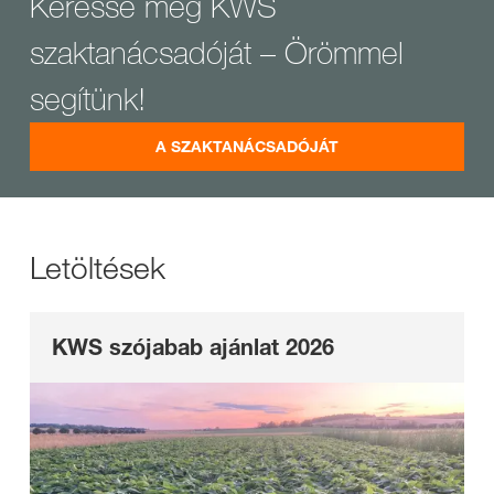
Keresse meg KWS
szaktanácsadóját – Örömmel
segítünk!
A SZAKTANÁCSADÓJÁT
Letöltések
KWS szójabab ajánlat 2026