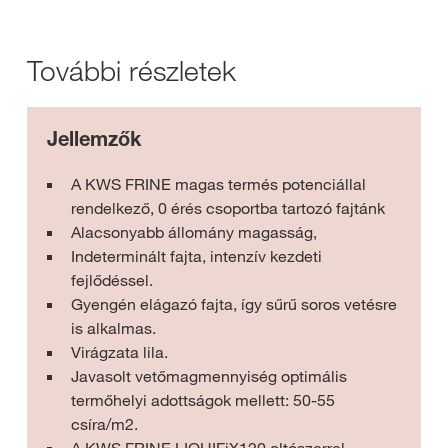
További részletek
Jellemzők
A KWS FRINE magas termés potenciállal
rendelkező, 0 érés csoportba tartozó fajtánk
Alacsonyabb állomány magasság,
Indeterminált fajta, intenzív kezdeti
fejlődéssel.
Gyengén elágazó fajta, így sűrű soros vetésre
is alkalmas.
Virágzata lila.
Javasolt vetőmagmennyiség optimális
termőhelyi adottságok mellett: 50-55
csíra/m2.