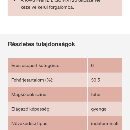
A KWS FRINE LIQUIFiX120 oltószerrel
kezelve kerül forgalomba.
Részletes tulajdonságok
Érés csoport kategória:
0
Fehérjetartalom (%):
39,5
Magköldök színe:
fehér
Elágazó képesség:
gyenge
Növekedési típus:
indeterminált