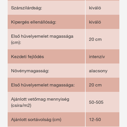
Szárszilárdság:
kiváló
Kipergés ellenállóság:
kiváló
Első hüvelyemelet magassága
20 cm
(cm):
Kezdeti fejlődés
intenzív
Növénymagasság:
alacsony
Első hüvelyemelet magassága:
20 cm
Ajánlott vetőmag mennyiség
50-505
(csíra/m2)
Ajánlott sortávolság (cm)
12-50