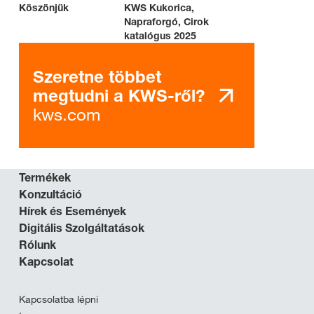
Köszönjük
KWS Kukorica,
Napraforgó, Cirok
katalógus 2025
Szeretne többet
megtudni a KWS-ről?
kws.com
Termékek
Konzultáció
Hírek és Események
Digitális Szolgáltatások
Rólunk
Kapcsolat
Kapcsolatba lépni