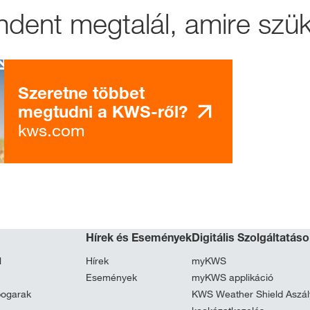
ndent megtalál, amire szü
Szeretne többet
megtudni a KWS-ről?
kws.com
Hírek és Események
Digitális Szolgáltatás
l
Hírek
myKWS
Események
myKWS applikáció
bogarak
KWS Weather Shield Aszál