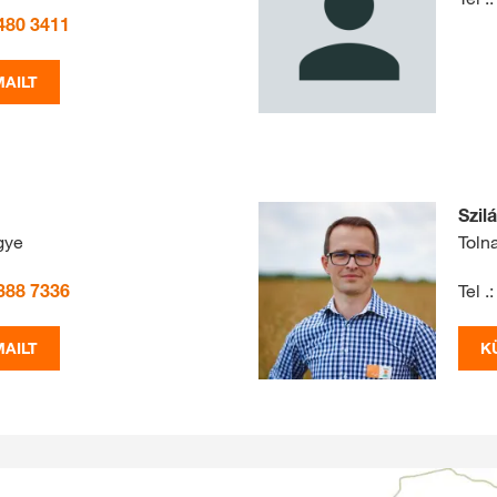
480 3411
AILT
Szil
gye
Toln
388 7336
Tel .:
AILT
K