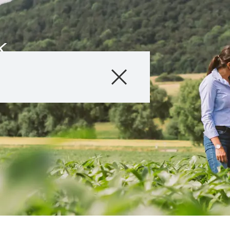
k
Termékek
Konzultáció
Hírek és Esemé
Digitális Szolgál
Rólunk
Kapcsolat