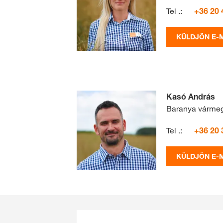
Tel .:
+36 20 
KÜLDJÖN E-M
Kasó András
Baranya várme
Tel .:
+36 20 
KÜLDJÖN E-M