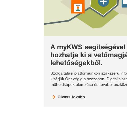
A myKWS segítségével 
hozhatja ki a vetőmagjá
lehetőségekből.
Szolgáltatási platformunkon szakszerű inf
kísérjük Önt végig a szezonon. Digitális s
műholdképek elemzése és további eszközö
Olvass tovább