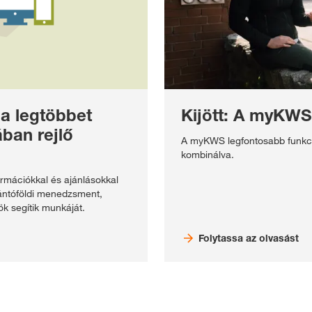
a legtöbbet
Kijött: A myKW
ban rejlő
A myKWS legfontosabb funkció
kombinálva.
ormációkkal és ajánlásokkal
zántóföldi menedzsment,
k segítik munkáját.
Folytassa az olvasást