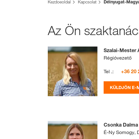
Kezdoeoldal
Kapcsolat
Délnyugat-Magy
Az Ön szaktanác
Szalai-Mester 
Régióvezető
Tel .:
+36 20 
KÜLDJÖN E-M
Csonka Dalma
É-Ny Somogy, D