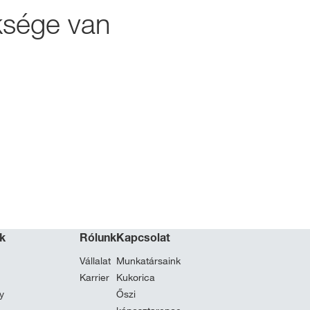
ksége van
ok
Rólunk
Kapcsolat
Vállalat
Munkatársaink
Karrier
Kukorica
y
Őszi