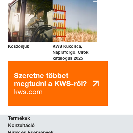
Köszönjük
KWS Kukorica,
Napraforgó, Cirok
katalógus 2025
Szeretne többet
megtudni a KWS-ről?
kws.com
Termékek
Konzultáció
Hírek és Események