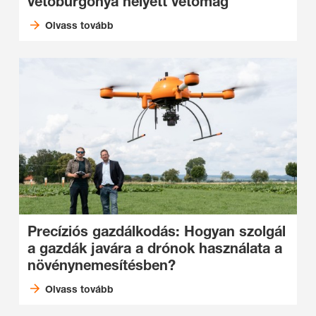
vetőburgonya helyett vetőmag
Olvass tovább
Precíziós gazdálkodás: Hogyan szolgál
a gazdák javára a drónok használata a
növénynemesítésben?
Olvass tovább