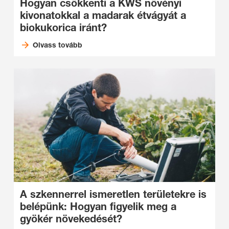
Hogyan csökkenti a KWS növényi
kivonatokkal a madarak étvágyát a
biokukorica iránt?
Olvass tovább
A szkennerrel ismeretlen területekre is
belépünk: Hogyan figyelik meg a
gyökér növekedését?