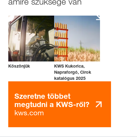
amire szüksége van
Köszönjük
KWS Kukorica,
Napraforgó, Cirok
katalógus 2025
Szeretne többet
megtudni a KWS-ről?
kws.com