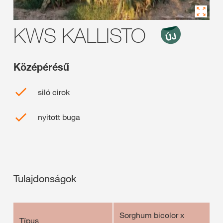
KWS KALLISTO
Középérésű
siló cirok
nyitott buga
Tulajdonságok
Sorghum bicolor x
Típus