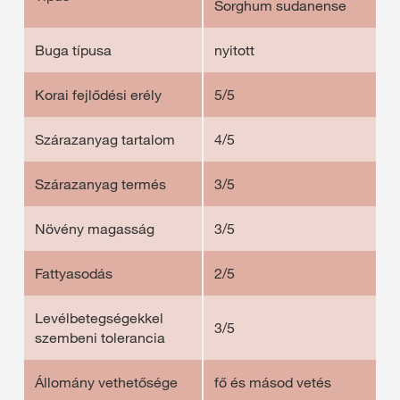
Sorghum sudanense
Buga típusa
nyitott
Korai fejlődési erély
5/5
Szárazanyag tartalom
4/5
Szárazanyag termés
3/5
Növény magasság
3/5
Fattyasodás
2/5
Levélbetegségekkel
3/5
szembeni tolerancia
Állomány vethetősége
fő és másod vetés