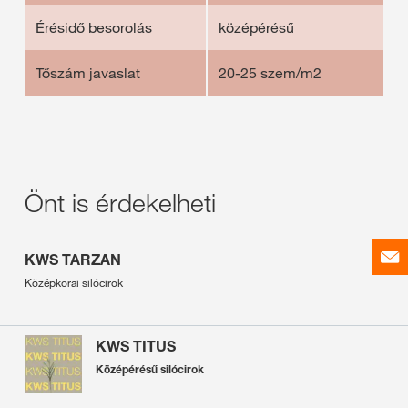
Érésidő besorolás
középérésű
Tőszám javaslat
20-25 szem/m2
Önt is érdekelheti
KWS TARZAN
Középkorai silócirok
KWS TITUS
Középérésű silócirok