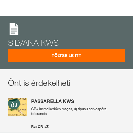
SILVANA KWS
TÖLTSE LE ITT
Önt is érdekelheti
PASSARELLA KWS
CR+ kiemelkedően magas, új típusú cerkospóra
tolerancia
Rz+CR+/Z