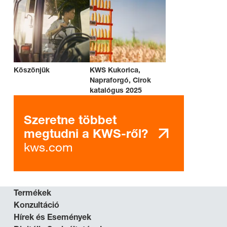
Köszönjük
KWS Kukorica,
Napraforgó, Cirok
katalógus 2025
Szeretne többet
megtudni a KWS-ről?
kws.com
Termékek
Konzultáció
Hírek és Események