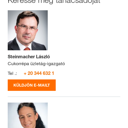
Steinmacher László
Cukorrépa üzletág-igazgató
Tel .:
+ 20 344 632 1
KÜLDJÖN E-MAILT