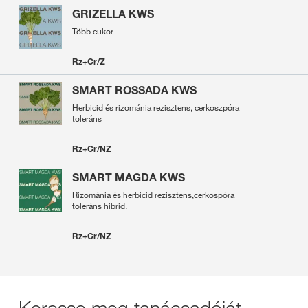
GRIZELLA KWS
Több cukor
Rz+Cr/Z
SMART ROSSADA KWS
Herbicid és rizománia rezisztens, cerkoszpóra
toleráns
Rz+Cr/NZ
SMART MAGDA KWS
Rizománia és herbicid rezisztens,cerkospóra
toleráns hibrid.
Rz+Cr/NZ
Keresse meg tanácsadóját