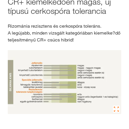
CR+ kiemelkedően magas, új
típusú cerkospóra tolerancia
Rizománia rezisztens és cerkospóra toleráns.
A legújabb, minden vizsgált kategóriában kiemelke?dő
teljesítményű CR+ csúcs hibrid!