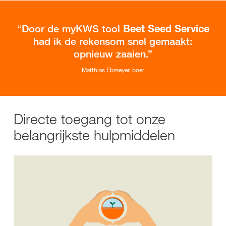
Door de myKWS tool
Beet Seed Service
had ik de rekensom snel gemaakt:
opnieuw zaaien.
Matthias Ebmeyer, boer
Directe toegang tot onze
belangrijkste hulpmiddelen