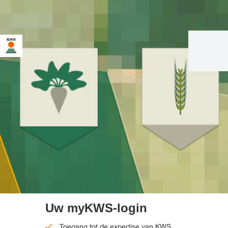
U bent op de KWS-website voor Nederland. Er bestaat een
alternatieve webpagina in uw land voor deze pagina:
Wilt u nu veranderen?
VERANDER
NIET MEER
DEZE KEER NIET
VERANDEREN
NU
VRAGEN
Uw myKWS-login
Toegang tot de expertise van KWS