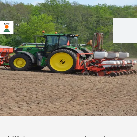
U bent op de KWS-website voor Nederland. Er bestaat een
alternatieve webpagina in uw land voor deze pagina:
Wilt u nu veranderen?
VERANDER
NIET MEER
DEZE KEER NIET
VERANDEREN
NU
VRAGEN