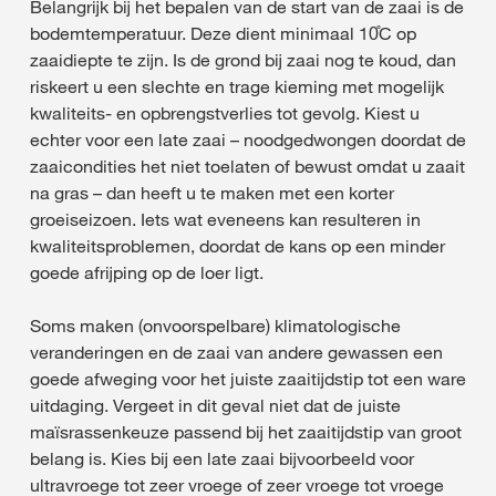
Belangrijk bij het bepalen van de start van de zaai is de
bodemtemperatuur. Deze dient minimaal 10̊C op
zaaidiepte te zijn. Is de grond bij zaai nog te koud, dan
riskeert u een slechte en trage kieming met mogelijk
kwaliteits- en opbrengstverlies tot gevolg. Kiest u
echter voor een late zaai – noodgedwongen doordat de
zaaicondities het niet toelaten of bewust omdat u zaait
na gras – dan heeft u te maken met een korter
groeiseizoen. Iets wat eveneens kan resulteren in
kwaliteitsproblemen, doordat de kans op een minder
goede afrijping op de loer ligt.
Soms maken (onvoorspelbare) klimatologische
veranderingen en de zaai van andere gewassen een
goede afweging voor het juiste zaaitijdstip tot een ware
uitdaging. Vergeet in dit geval niet dat de juiste
maïsrassenkeuze passend bij het zaaitijdstip van groot
belang is. Kies bij een late zaai bijvoorbeeld voor
ultravroege tot zeer vroege of zeer vroege tot vroege