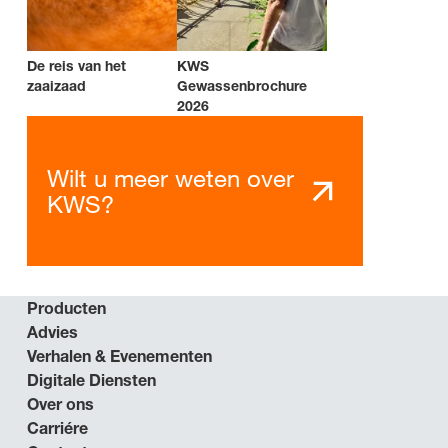
De reis van het
KWS
zaaizaad
Gewassenbrochure
2026
Wilt u meer weten over
KWS?
Producten
Advies
Verhalen & Evenementen
Digitale Diensten
Over ons
Carriére