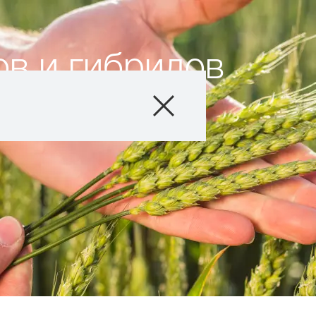
в и гибридов
Продукты
Агросервис
Истории и соб
О нас
Связаться с на
Междунаро