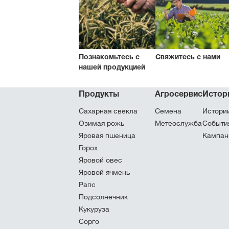
Познакомьтесь с
Свяжитесь с нами
нашей продукцией
Продукты
Агросервис
Истор
Сахарная свекла
Семена
Истори
Озимая рожь
Метеослужба
Cобыти
Яровая пшеница
Кампан
Горох
Яровой овес
Яровой ячмень
Рапс
Подсолнечник
Кукуруза
Сорго