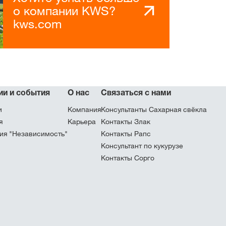
о компании KWS?
kws.com
ии и события
О нас
Связаться с нами
и
Компания
Консультанты Сахарная свёкла
я
Карьера
Контакты Злак
ия "Независимость"
Контакты Рапс
Консультант по кукурузе
Контакты Сорго