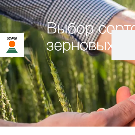
Выбор сорто
зерновых