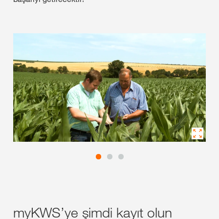
myKWS’ye şimdi kayıt olun