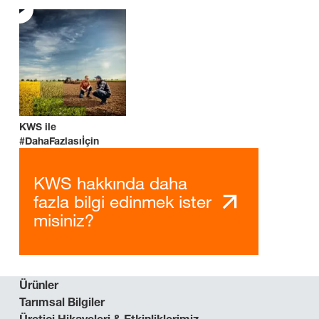
KWS ile
#DahaFazlasıİçin
KWS hakkında daha
fazla bilgi edinmek ister
misiniz?
Ürünler
Tarımsal Bilgiler