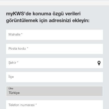
myKWS'de konuma özgü verileri
görüntülemek için adresinizi ekleyin:
Mahalle *
Posta kodu *
Şehir *
İlçe
Ülke
Telefon numarası *