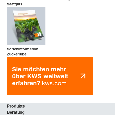
Saatguts
Sorteninformation
Zuckerrübe
Sie möchten mehr
über KWS weltweit
kws.com
erfahren?
Produkte
Beratung