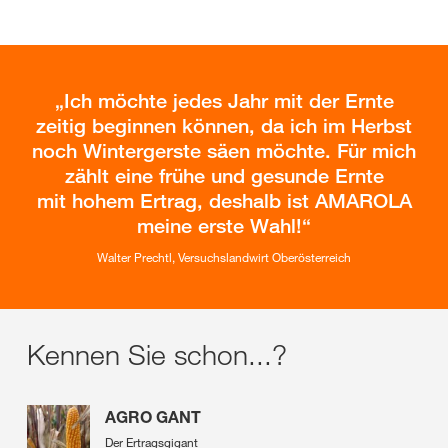
Ich möchte jedes Jahr mit der Ernte
zeitig beginnen können, da ich im Herbst
noch Wintergerste säen möchte. Für mich
zählt eine frühe und gesunde Ernte
mit hohem Ertrag, deshalb ist AMAROLA
meine erste Wahl!
Walter Prechtl, Versuchslandwirt Oberösterreich
Kennen Sie schon...?
AGRO GANT
Der Ertragsgigant