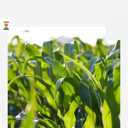
Sie befinden sich auf der KWS Website für Österreich. Für
diese Seite existiert eine alternative Seite für Ihr Land:
Möchten Sie jetzt wechseln?
JETZT
NICHT MEHR
DIESMAL NICHT
WECHSELN
WECHSELN
FRAGEN