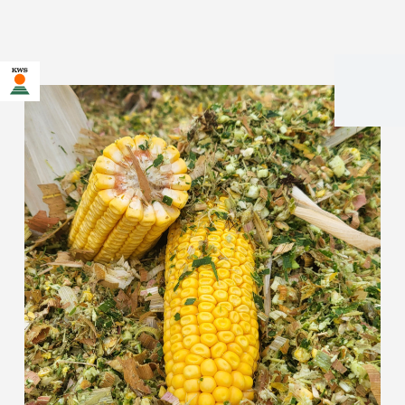
Sie befinden sich auf der KWS Website für Österreich. Für
diese Seite existiert eine alternative Seite für Ihr Land:
Möchten Sie jetzt wechseln?
JETZT
NICHT MEHR
DIESMAL NICHT
WECHSELN
WECHSELN
FRAGEN