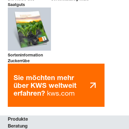
Saatguts
Sorteninformation
Zuckerrübe
Sie möchten mehr
über KWS weltweit
kws.com
erfahren?
Produkte
Beratung