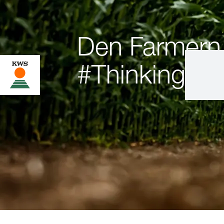
Den Farmern
#ThinkingInG