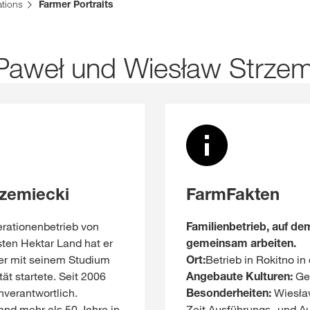
reich. Für diese Seite existiert eine alternative Seite für Ihr Land:
ations
Farmer Portraits
Webshop
DIESMAL
 Paweł und Wiesław Strzem
Exklusiver Inha
mit
myKWS
RE
zemiecki
FarmFakten
Internation
rationenbetrieb von
Familienbetrieb, auf d
der KWS Gro
sten Hektar Land hat er
gemeinsam arbeiten.
er mit seinem Studium
Ort:
Betrieb in Rokitno i
kws.com/co
ät startete. Seit 2006
Angebaute Kulturen:
Ge
nverantwortlich.
Besonderheiten:
Wiesław
and mehr als 50 Jahre in
Zeit Ausführungs- und A