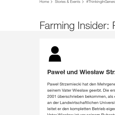
Sie befinden sich auf der KWS Website für Öster
Home
Stories & Events
#ThinkingInGener
Möchten Sie jetzt wechseln?
JETZT WECHSELN
Farming Insider:
Paweł und Wiesław Str
Paweł Strzemiecki hat den Mehrgene
seinem Vater Wiesław geerbt. Die er
2001 überschrieben bekommen, als 
an der Landwirtschaftlichen Universit
leitet er den kompletten Betrieb eige
Vater Wiesław ist vor seinem Ruhest