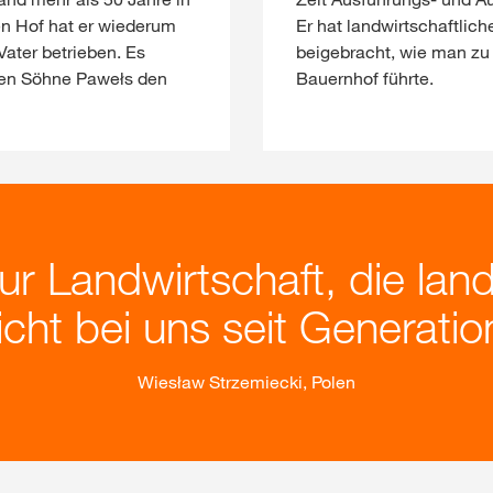
en Hof hat er wiederum
Er hat landwirtschaftli
ater betrieben. Es
beigebracht, wie man zu
iden Söhne Pawełs den
Bauernhof führte.
ur Landwirtschaft, die land
eicht bei uns seit Generati
Wiesław Strzemiecki, Polen