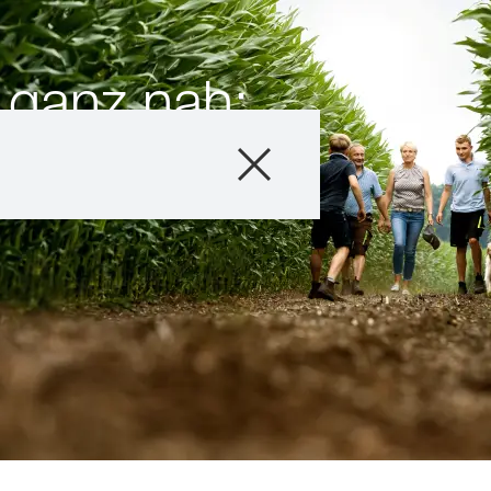
 ganz nah:
enerations
Produkte
Beratung
Stories & Event
Digitale Service
Über uns
Karriere