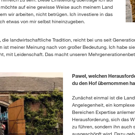
h möchte auf eine gewisse Weise auch meinem Land
m wir arbeiten, nicht betrügen. Ich investiere in das
uch etwas von mir selbst hineinzugeben.
 die landwirtschaftliche Tradition, reicht bei uns seit Generat
en ist meiner Meinung nach von großer Bedeutung. Ich habe s
t, mit Leidenschaft. Das macht unseren Mehrgenerationenbetri
Paweł, welchen Herausforde
du den Hof übernommen ha
Zunächst einmal ist die Land
Angelegenheit, ein komplexer
Bereichen Expertise anlernen
Herausforderung, sich das W
zu führen, sondern ihn auch 
ausgeschöpft wird. Dazu ge