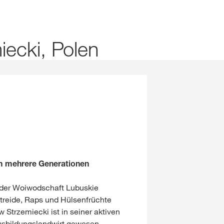
Wetter
Arbeiten bei KWS
NICHT MEHR FRAGEN
 NICHT WECHSELN
iecki, Polen
Job Portal ↗
lt
LOGIN
GISTRIEREN
ale Themen
em mehrere Generationen
up unter
n der Woiwodschaft Lubuskie
rp
treide, Raps und Hülsenfrüchte
 Strzemiecki ist in seiner aktiven
usbildungslandwirt gewesen.