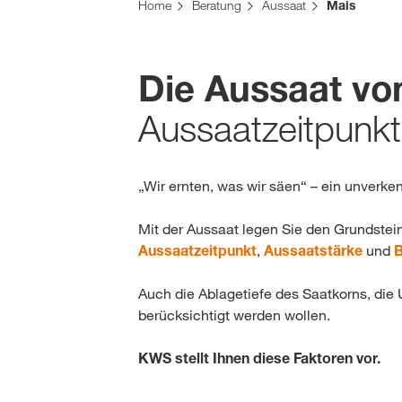
Sie befinden sich auf der KWS Website für die S
Home
Beratung
Aussaat
Mais
Möchten Sie jetzt wechseln?
JETZT WECHSELN
Die Aussaat vo
Aussaatzeitpunkt
„Wir ernten, was wir säen“ – ein unverke
Mit der Aussaat legen Sie den Grundstein 
Aussaatzeitpunkt
,
Aussaatstärke
und
B
Auch die Ablagetiefe des Saatkorns, die
berücksichtigt werden wollen.
KWS stellt Ihnen diese Faktoren vor.