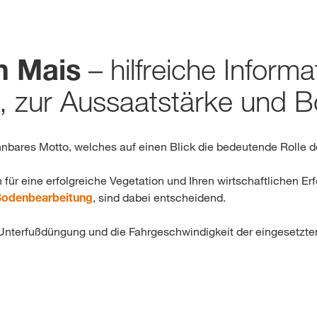
chweiz. Für diese Seite existiert eine alternative Seite für Ihr Land:
français
DIESMAL
– hilfreiche Inform
n Mais
, zur Aussaatstärke und 
nnbares Motto, welches auf einen Blick die bedeutende Rolle d
für eine erfolgreiche Vegetation und Ihren wirtschaftlichen Erf
odenbearbeitung
, sind dabei entscheidend.
 Unterfußdüngung und die Fahrgeschwindigkeit der eingesetzte