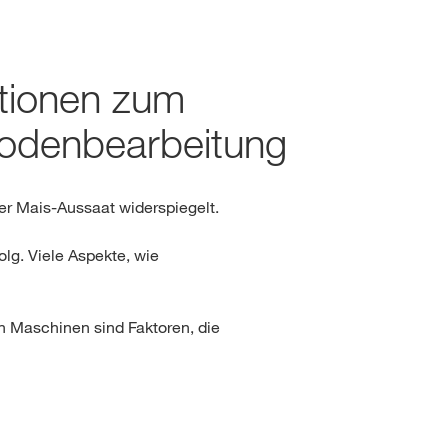
Jura und Neuenburg (Ne
NICHT MEHR FRAGEN
 NICHT WECHSELN
ationen zum
Genferseeregion und Wal
Bodenbearbeitung
Tessin
er Mais-Aussaat widerspiegelt.
Freiburg (Fribourg)
olg. Viele Aspekte, wie
n Maschinen sind Faktoren, die