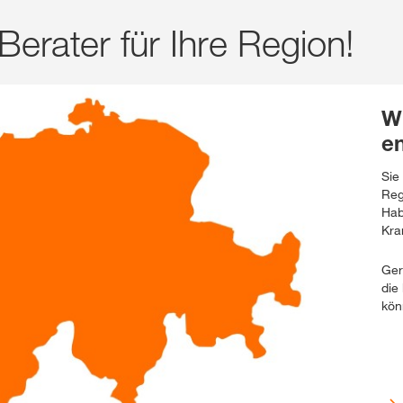
Berater für Ihre Region!
Wi
en
Sie
Reg
Hab
Kra
Ger
die
kön