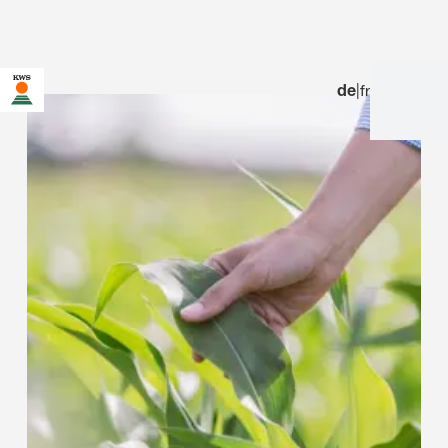
de
|
fr
Sie befinden sich auf der KWS Website für die Schweiz. Für
diese Seite existiert eine alternative Seite für Ihr Land:
Möchten Sie jetzt wechseln?
JETZT
NICHT MEHR
DIESMAL NICHT
WECHSELN
WECHSELN
FRAGEN